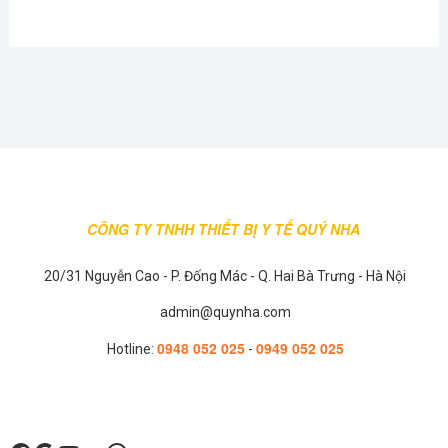
nhiều
có
biến
nhiều
thể.
biến
Các
thể.
tùy
Các
chọn
tùy
có
chọn
thể
có
được
thể
CÔNG TY TNHH THIẾT BỊ Y TẾ QUÝ NHA
chọn
được
trên
chọn
20/31 Nguyễn Cao - P. Đống Mác - Q. Hai Bà Trưng - Hà Nội
trang
trên
sản
trang
admin@quynha.com
phẩm
sản
0948 052 025
0949 052 025
Hotline:
-
phẩm