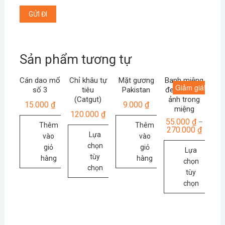
Sản phẩm tương tự
Cán dao mổ
Chỉ khâu tự
Mặt gương
Banh miệng
Giảm giá!
số 3
tiêu
Pakistan
đen – Chụp
(Catgut)
ảnh trong
15.000
₫
9.000
₫
miệng
120.000
₫
55.000
₫
–
Thêm
Thêm
270.000
₫
Lựa
vào
vào
chọn
giỏ
giỏ
Lựa
tùy
hàng
hàng
chọn
chọn
tùy
Sản
chọn
phẩm
Sản
này
phẩm
có
này