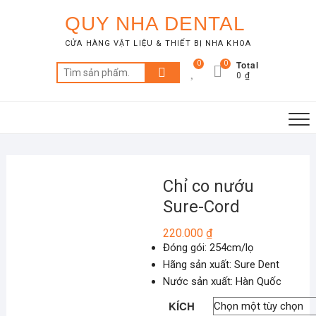
Skip
QUY NHA DENTAL
to
content
CỬA HÀNG VẬT LIỆU & THIẾT BỊ NHA KHOA
Total
0
0
Tìm
0 ₫
kiếm:
Chỉ co nướu
Sure-Cord
220.000
₫
Đóng gói: 254cm/lọ
Hãng sản xuất: Sure Dent
Nước sản xuất: Hàn Quốc
KÍCH