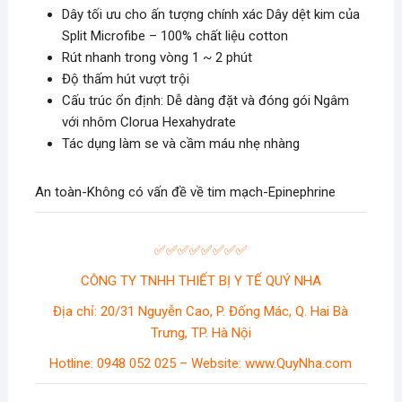
Dây tối ưu cho ấn tượng chính xác Dây dệt kim của
Split Microfibe – 100% chất liệu cotton
Rút nhanh trong vòng 1 ~ 2 phút
Độ thấm hút vượt trội
Cấu trúc ổn định: Dễ dàng đặt và đóng gói Ngâm
với nhôm Clorua Hexahydrate
Tác dụng làm se và cầm máu nhẹ nhàng
An toàn-Không có vấn đề về tim mạch-Epinephrine
✅✅✅✅✅✅✅✅
CÔNG TY TNHH THIẾT BỊ Y TẾ QUÝ NHA
Địa chỉ: 20/31 Nguyễn Cao, P. Đống Mác, Q. Hai Bà
Trưng, TP. Hà Nội
Hotline: 0948 052 025 – Website: www.QuyNha.com