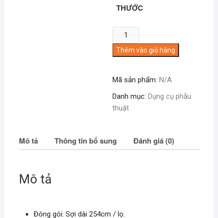
THƯỚC
Chỉ
co
Thêm vào giỏ hàng
nướu
Sure-
Cord
Mã sản phẩm:
N/A
số
Danh mục:
Dụng cụ phẫu
lượng
thuật
Mô tả
Thông tin bổ sung
Đánh giá (0)
Mô tả
Đóng gói: Sợi dài 254cm / lọ.