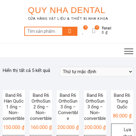
Skip
QUY NHA DENTAL
to
content
CỬA HÀNG VẬT LIỆU & THIẾT BỊ NHA KHOA
Total
0
0
Tìm
0 ₫
kiếm:
Hiển thị tất cả 5 kết quả
Band R6
Band R6
Band R6
Band R6
Band R6
Hàn Quốc
OrthoSun
OrthoSun
OrthoSun
Trung
1 ống –
2 ống –
3 ống –
3 ống –
Quốc
Non-
Non-
Convertibl
Non-
80.000
₫
convertible
convertible
e
convertible
150.000
₫
160.000
₫
200.000
₫
200.000
₫
Lựa