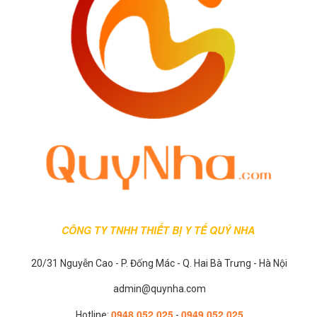
trên
trên
trên
trên
sản
trang
trang
trang
trang
phẩm
sản
sản
sản
sản
phẩm
phẩm
phẩm
phẩm
CÔNG TY TNHH THIẾT BỊ Y TẾ QUÝ NHA
20/31 Nguyễn Cao - P. Đống Mác - Q. Hai Bà Trưng - Hà Nội
admin@quynha.com
0948 052 025
0949 052 025
Hotline:
-