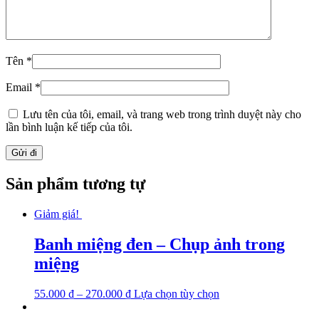
Tên
*
Email
*
Lưu tên của tôi, email, và trang web trong trình duyệt này cho
lần bình luận kế tiếp của tôi.
Sản phẩm tương tự
Giảm giá!
Banh miệng đen – Chụp ảnh trong
miệng
Sản
55.000
₫
–
270.000
₫
Lựa chọn tùy chọn
phẩm
này