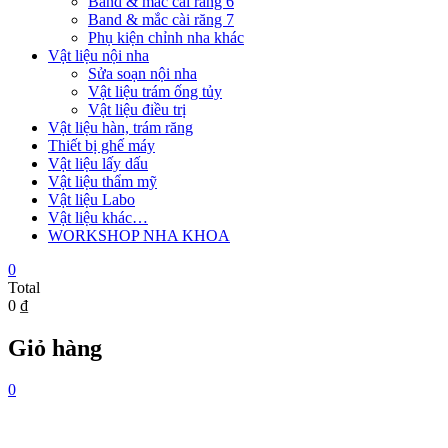
Band & mắc cài răng 6
Band & mắc cài răng 7
Phụ kiện chỉnh nha khác
Vật liệu nội nha
Sửa soạn nội nha
Vật liệu trám ống tủy
Vật liệu điều trị
Vật liệu hàn, trám răng
Thiết bị ghế máy
Vật liệu lấy dấu
Vật liệu thẩm mỹ
Vật liệu Labo
Vật liệu khác…
WORKSHOP NHA KHOA
0
Total
0 ₫
Giỏ hàng
0