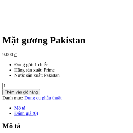
Mặt gương Pakistan
9.000
₫
Đóng gói: 1 chiếc
Hãng sản xuất: Prime
Nước sản xuất: Pakistan
Mặt
gương
Thêm vào giỏ hàng
Pakistan
Danh mục:
Dụng cụ phẫu thuật
số
lượng
Mô tả
Đánh giá (0)
Mô tả