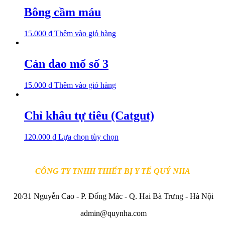
có
Bông cầm máu
nhiều
biến
15.000
₫
Thêm vào giỏ hàng
thể.
Các
tùy
Cán dao mổ số 3
chọn
có
thể
15.000
₫
Thêm vào giỏ hàng
được
chọn
trên
Chỉ khâu tự tiêu (Catgut)
trang
sản
phẩm
Sản
120.000
₫
Lựa chọn tùy chọn
phẩm
này
có
CÔNG TY TNHH THIẾT BỊ Y TẾ QUÝ NHA
nhiều
biến
thể.
20/31 Nguyễn Cao - P. Đống Mác - Q. Hai Bà Trưng - Hà Nội
Các
tùy
admin@quynha.com
chọn