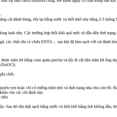
g nhỏ vật liệu canxi hydroxit cứng. Để tránh nguy cơ cộm khớp sau khi 
.
n bằng cát đánh bóng, rửa lại bằng nước và thổi khô nhẹ bằng 2-3 luồ
ong lanh nhẹ. Các trường hợp thổi khô quá mức sẽ dẫn đến tình trạng 
à, các chất rửa có chứa EDTA… sau khi đã làm sạch với cát đánh bóng
được trám bít bằng cone gutta percha và lấy đi vật liệu trám bít ống t
e (NaOCl)
gắn chốt.
uyên vẹn hoặc chỉ có miếng trám nhỏ và tình trạng nha chu còn tốt. Bá
khảo cho các chỉ định này.
t bên.
y. Sau đó rửa thật sạch bằng nước và thôi khô bằng hơi không dầu, kh