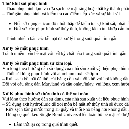
Thử khít sát phục hình
– Tháo phục hình tạm và rửa sạch bề mặt răng hoặc bất kỳ thành phầ
– Thử gắn phục hình và kiểm tra các điểm tiếp xúc và sự khít sát
Nếu sử dụng silicon độ nhớt thấp để kiểm tra sự khít sát, phải l
Đối với các phục hình sứ thủy tinh, không kiểm tra khớp cắn tr
– Tránh nhiễm bẩn các bề mặt đã xử lý trong suốt quá trình gắn.
Xử lý bề mặt phục hình
Tránh nhiễm bẩn bề mặt với bất kỳ chất nào trong suốt quá trình gắn.
Xử lý bề mặt phục hình sứ kim loại.
Vui lòng theo hướng dẫn sử dụng của nhà sản xuất vật liệu phục hìn
– Thổi cát lòng phục hình với aluminum oxit ≤50µm
– Rửa sạch bề mặt đã thổi cát bằng cồn và thổi khô với hơi không dầ
Đối với cầu răng dán Maryland và cầu onlay/inlay, vui lòng xem hướ
Xử lý phục hình sứ thủy tinh có thể xoi mòn
Vui lòng theo hướng dẫn sử dụng của nhà sản xuất vật liệu phục hìn
– Sử dụng axit hydrofluric để xoi mòn bề mặt sứ thủy tinh sẽ được dá
– Rửa sạch bằng nước trong 15 giây và thổi khô bằng hơi không dầu
– Dùng cọ quét keo Single Bond Universal lên toàn bộ bề mặt sẽ đượ
Làm ướt lại cọ trong quá trình quét.