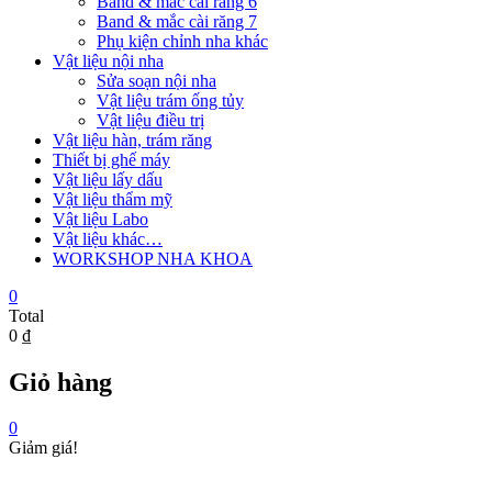
Band & mắc cài răng 6
Band & mắc cài răng 7
Phụ kiện chỉnh nha khác
Vật liệu nội nha
Sửa soạn nội nha
Vật liệu trám ống tủy
Vật liệu điều trị
Vật liệu hàn, trám răng
Thiết bị ghế máy
Vật liệu lấy dấu
Vật liệu thẩm mỹ
Vật liệu Labo
Vật liệu khác…
WORKSHOP NHA KHOA
0
Total
0 ₫
Giỏ hàng
0
Giảm giá!