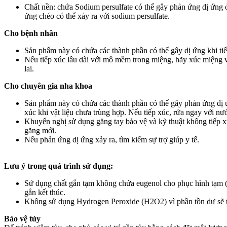
Chất nền: chứa Sodium persulfate có thể gây phản ứng dị ứng ở
ứng chéo có thể xảy ra với sodium persulfate.
Cho bệnh nhân
Sản phẩm này có chứa các thành phần có thể gây dị ứng khi tiế
Nếu tiếp xúc lâu dài với mô mềm trong miệng, hãy xúc miệng vớ
lai.
Cho chuyên gia nha khoa
Sản phẩm này có chứa các thành phần có thể gây phản ứng dị ứng
xúc khi vật liệu chưa trùng hợp. Nếu tiếp xúc, rửa ngay với nư
Khuyến nghị sử dụng găng tay bảo vệ và kỹ thuật không tiếp xú
găng mới.
Nếu phản ứng dị ứng xảy ra, tìm kiếm sự trợ giúp y tế.
Lưu ý trong quá trình sử dụng:
Sử dụng chất gắn tạm không chứa eugenol cho phục hình tạm 
gắn kết thúc.
Không sử dụng Hydrogen Peroxide (H2O2) vì phần tồn dư sẽ t
Bảo vệ tủy