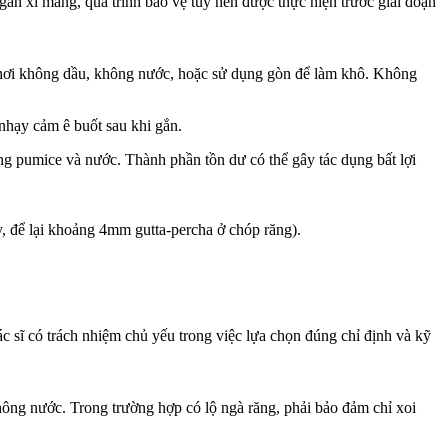
gắn xi măng, quá trình bảo vệ tủy nên được thực hiện trước giai đoạn
ng hơi không dầu, không nước, hoặc sử dụng gòn để làm khô. Không
nhạy cảm ê buốt sau khi gắn.
 pumice và nước. Thành phần tồn dư có thể gây tác dụng bất lợi
ủy, để lại khoảng 4mm gutta-percha ở chóp răng).
c sĩ có trách nhiệm chủ yếu trong việc lựa chọn đúng chỉ định và kỹ
ông nước. Trong trường hợp có lộ ngà răng, phải bảo đảm chỉ xoi