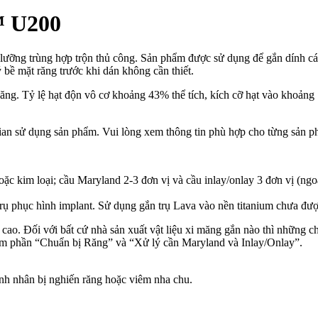
™ U200
ng trùng hợp trộn thủ công. Sản phẩm được sử dụng để gắn dính các p
ý bề mặt răng trước khi dán không cần thiết.
ăng. Tỷ lệ hạt độn vô cơ khoảng 43% thể tích, kích cỡ hạt vào khoảng 1
ian sử dụng sản phẩm. Vui lòng xem thông tin phù hợp cho từng sản p
hoặc kim loại; cầu Maryland 2-3 đơn vị và cầu inlay/onlay 3 đơn vị (n
trụ phục hình implant. Sử dụng gắn trụ Lava vào nền titanium chưa đư
cao. Đối với bất cứ nhà sản xuất vật liệu xi măng gắn nào thì những c
xem phần “Chuẩn bị Răng” và “Xử lý cần Maryland và Inlay/Onlay”.
nh nhân bị nghiến răng hoặc viêm nha chu.