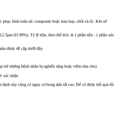
hục hình toàn sứ, composite hoặc kim loại, chốt và ốc. Khi sử
2.5µm (D 90%). Tỷ lệ trộn, theo thể tích, là 1 phần nền : 1 phần xúc
hẩm được đề cập dưới đây.
goại trừ những bệnh nhân bị nghiến răng hoặc viêm nha chu)
ợc xác nhận.
hỉ định này cũng có nguy cơ bong dán rất cao. Để có được kết quả tối