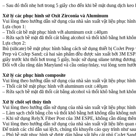
– Sau đó thổi nhẹ hơi trong 5 giây cho đến khi bề mặt dung dịch ke
Xử lý các phục hình sứ Oxit Zirconia và Aluminum
Vui lòng theo hướng dẫn sử dụng của nhà sản xuất vật liệu phục hìn
Lựa chọn 1:
– Thổi cát bề mặt phục hình với aluminum oxit ≤40µm
– Rửa sạch bề mặt đã thổi cát bằng alcohol và thổi khô bằng hơi khô
Lựa chọn 2:
Ihủ (silicate) bề mặt phục hình bằng cách sử dụng thiết bị CoJet Pr
Prep và CoJep Sand; cả hai sản phẩm đều được sản xuất bởi 3M ESPE
giây trước khi thổi hơi trong 5 giây, hoặc sử dụng silane tương đương
Đối với cầu răng dán Maryland và cầu onlay/inlay, vui lòng xem hướ
Xử lý các phục hình composite
Vui lòng theo hướng dẫn sử dụng của nhà sản xuất vật liệu phục hìn
– Thổi cát bề mặt phục hình với aluminum oxit ≤40µm
– Rửa sạch bề mặt đã thổi cát bằng alcohol và thổi khô bằng hơi khô
Xử lý chốt sợi thủy tinh
Vui lòng theo hướng dẫn sử dụng của nhà sản xuất vật liệu phục hìn
– Làm sạch chốt bằng cồn và thổi khô bằng hơi không dầu không nư
– Khi sử dụng RelyX Fiber Post của 3M ESPE, không cần dùng thêm s
Vui lòng theo hướng dẫn sử dụng của nhà sản xuất vật liệu liên quan
Để tránh các chỉ dẫn sai lệch, chúng tôi khuyến cáo quy trình như s
– Phủ bề mặt phục hình sẽ được dán bằng vật liệu cát phủ CoJet San