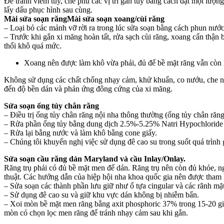
Để tránh viêm tủy, che phủ các vị trí gần tủy bằng cách đặt một lượn
lấy dấu phục hình sau cùng.
Mài sửa soạn răng
Mài sửa soạn xoang/cùi răng
– Loại bỏ các mảnh vỡ rời ra trong lúc sửa soạn bằng cách phun nước
– Trước khi gắn xi măng hoàn tất, rửa sạch cùi răng, xoang cẩn thậ
thổi khô quá mức.
Xoang nên được làm khô vừa phải, đủ để bề mặt răng vẫn còn l
Không sử dụng các chất chống nhạy cảm, khử khuẩn, co nướu, che ng
đến độ bền dán và phản ứng đông cứng của xi măng.
Sửa soạn ống tủy chân răng
– Điều trị ống tủy chân răng nội nha thông thường (ống tủy chân răng 
– Rửa phần ống tủy bằng dung dịch 2.5%-5.25% Natri Hypochlorid
– Rửa lại bằng nước và làm khô bằng cone giấy.
– Chúng tôi khuyến nghị việc sử dụng đê cao su trong suốt quá trình 
Sửa soạn cầu răng dán Maryland và cầu Inlay/Onlay.
Răng trụ phải có đủ bề mặt men để dán. Răng trụ nên còn đủ khỏe, ng
thuật. Các hướng dẫn của hiệp hội nha khoa quốc gia nên được tham 
– Sửa soạn các thành phần lưu giữ như ổ tựa cingular và các rãnh mặ
– Sử dụng đê cao su và giữ khu vực dán không bị nhiễm bẩn.
– Xoi mòn bề mặt men răng bằng axit phosphoric 37% trong 15-20 giâ
mòn có chọn lọc men răng để tránh nhạy cảm sau khi gắn.