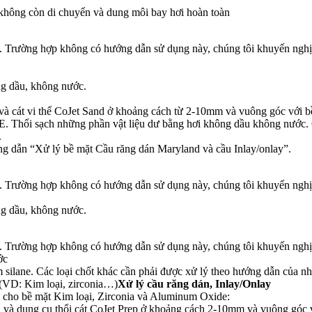
o không còn di chuyển và dung môi bay hơi hoàn toàn
h. Trường hợp không có hướng dẫn sử dụng này, chúng tôi khuyến nghị 
ng dầu, không nước.
ep và cát vi thể CoJet Sand ở khoảng cách từ 2-10mm và vuông góc với
. Thổi sạch những phần vật liệu dư bằng hơi không dầu không nước. Q
.
ng dẫn “Xử lý bề mặt Cầu răng dán Maryland và cầu Inlay/onlay”.
h. Trường hợp không có hướng dẫn sử dụng này, chúng tôi khuyến nghị 
ng dầu, không nước.
h. Trường hợp không có hướng dẫn sử dụng này, chúng tôi khuyến nghị 
ớc
ilane. Các loại chốt khác cần phải được xử lý theo hướng dẫn của nh
 (VD: Kim loại, zirconia…)
Xử lý cầu răng dán, Inlay/Onlay
au cho bề mặt Kim loại, Zirconia và Aluminum Oxide:
d và dụng cụ thổi cát CoJet Prep ở khoảng cách 2-10mm và vuông góc 