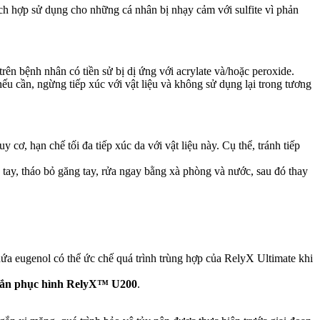
ích hợp sử dụng cho những cá nhân bị nhạy cảm với sulfite vì phản
ên bệnh nhân có tiền sử bị dị ứng với acrylate và/hoặc peroxide.
ếu cần, ngừng tiếp xúc với vật liệu và không sử dụng lại trong tương
ơ, hạn chế tối đa tiếp xúc da với vật liệu này. Cụ thể, tránh tiếp
 tay, tháo bỏ găng tay, rửa ngay bằng xà phòng và nước, sau đó thay
 eugenol có thể ức chế quá trình trùng hợp của RelyX Ultimate khi
gắn phục hình RelyX™ U200
.