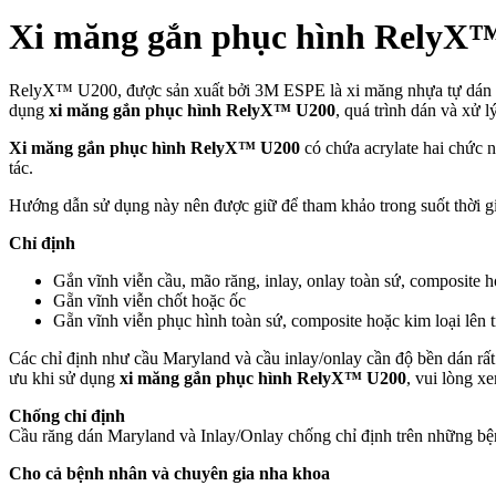
Xi măng gắn phục hình RelyX
RelyX™ U200, được sản xuất bởi 3M ESPE là xi măng nhựa tự dán lưỡ
dụng
xi măng gắn phục hình RelyX™ U200
, quá trình dán và xử l
Xi măng gắn phục hình RelyX™ U200
có chứa acrylate hai chức n
tác.
Hướng dẫn sử dụng này nên được giữ để tham khảo trong suốt thời g
Chỉ định
Gắn vĩnh viễn cầu, mão răng, inlay, onlay toàn sứ, composite 
Gẵn vĩnh viễn chốt hoặc ốc
Gẵn vĩnh viễn phục hình toàn sứ, composite hoặc kim loại lên 
Các chỉ định như cầu Maryland và cầu inlay/onlay cần độ bền dán rất 
ưu khi sử dụng
xi măng gắn phục hình RelyX™ U200
, vui lòng 
Chống chỉ định
Cầu răng dán Maryland và Inlay/Onlay chống chỉ định trên những bệ
Cho cả bệnh nhân và chuyên gia nha khoa