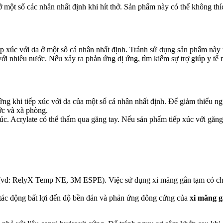
 một số các nhân nhất định khi hít thở. Sản phẩm này có thể không th
p xúc với da ở một số cá nhân nhất định. Tránh sử dụng sản phẩm này tr
i nhiều nước. Nếu xảy ra phản ứng dị ứng, tìm kiếm sự trợ giúp y tế n
 khi tiếp xúc với da của một số cá nhân nhất định. Để giảm thiểu nguy c
ớc và xà phòng.
c. Acrylate có thể thấm qua găng tay. Nếu sản phẩm tiếp xúc với găng
(vd: RelyX Temp NE, 3M ESPE). Việc sử dụng xi măng gắn tạm có chứa
ác động bất lợi đến độ bền dán và phản ứng đông cứng của
xi măng 