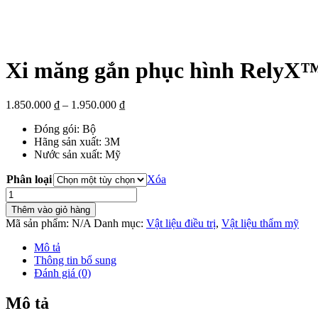
Xi măng gắn phục hình RelyX
1.850.000
₫
–
1.950.000
₫
Đóng gói: Bộ
Hãng sản xuất: 3M
Nước sản xuất: Mỹ
Phân loại
Xóa
Xi
măng
Thêm vào giỏ hàng
gắn
Mã sản phẩm:
N/A
Danh mục:
Vật liệu điều trị
,
Vật liệu thẩm mỹ
phục
hình
Mô tả
RelyX™
Thông tin bổ sung
U200
Đánh giá (0)
số
lượng
Mô tả