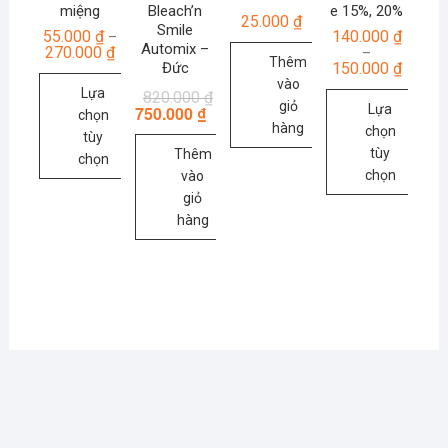
miệng
Bleach’n
e 15%, 20%
25.000
₫
Smile
55.000
₫
140.000
₫
–
Automix –
270.000
₫
–
Thêm
150.000
₫
Đức
vào
Lựa
Giá
Giá
820.000
₫
giỏ
Lựa
750.000
₫
gốc
hiện
chọn
là:
tại
hàng
chọn
tùy
820.000 ₫.
là:
tùy
Thêm
750.000 ₫.
chọn
chọn
vào
Sản
giỏ
Sản
phẩm
hàng
phẩm
này
này
có
có
nhiều
nhiều
biến
biến
thể.
thể.
Các
Các
tùy
tùy
chọn
chọn
có
có