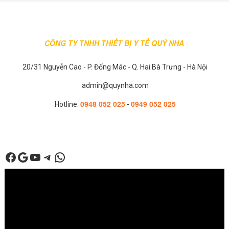
thể
thể
được
được
chọn
chọn
trên
CÔNG TY TNHH THIẾT BỊ Y TẾ QUÝ NHA
trên
trang
trang
sản
20/31 Nguyễn Cao - P. Đống Mác - Q. Hai Bà Trưng - Hà Nội
sản
phẩm
phẩm
admin@quynha.com
0948 052 025
0949 052 025
Hotline:
-
Facebook
Google
Youtube
Telegram
WhatsApp