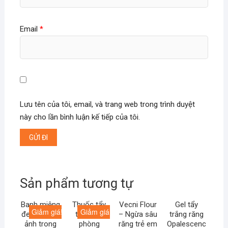
Email
*
Lưu tên của tôi, email, và trang web trong trình duyệt
này cho lần bình luận kế tiếp của tôi.
Sản phẩm tương tự
Banh miệng
Thuốc tẩy
Vecni Flour
Gel tẩy
Giảm giá!
Giảm giá!
đen – Chụp
trắng tại
– Ngừa sâu
trắng răng
ảnh trong
phòng
răng trẻ em
Opalescenc