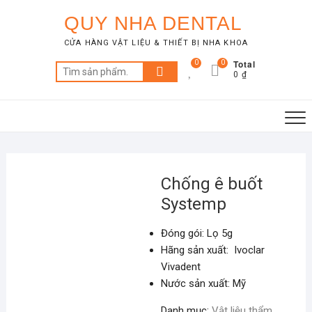
Skip
QUY NHA DENTAL
to
content
CỬA HÀNG VẬT LIỆU & THIẾT BỊ NHA KHOA
Total
0
0
Tìm
0 ₫
kiếm:
Chống ê buốt
Systemp
Đóng gói: Lọ 5g
Hãng sản xuất: Ivoclar
Vivadent
Nước sản xuất: Mỹ
Danh mục:
Vật liệu thẩm