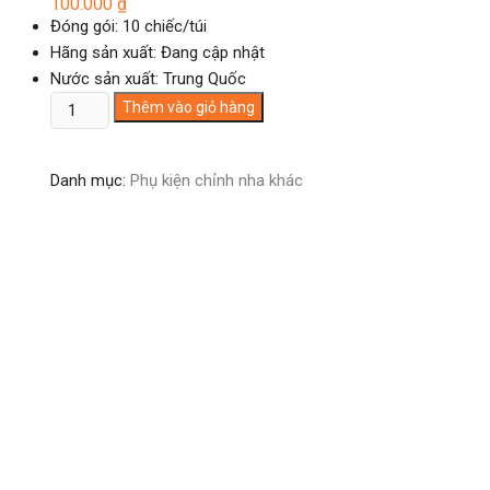
100.000
₫
Đóng gói: 10 chiếc/túi
Hãng sản xuất: Đang cập nhật
Nước sản xuất: Trung Quốc
Chặn
Thêm vào giỏ hàng
lưỡi
Tongue
Danh mục:
Phụ kiện chỉnh nha khác
-
Gai
chống
đẩy
lưỡi
số
lượng