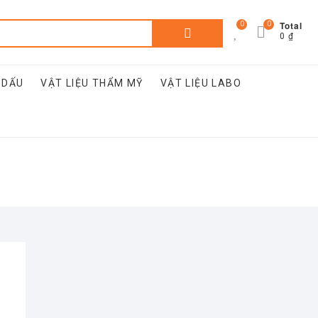
Total
0
0
Tìm
0 ₫
kiếm:
 DẤU
VẬT LIỆU THẨM MỸ
VẬT LIỆU LABO