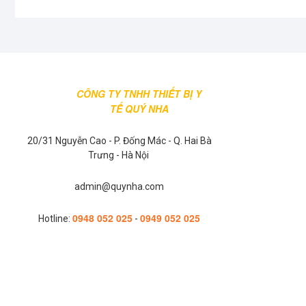
thể.
Các
tùy
chọn
có
thể
CÔNG TY TNHH THIẾT BỊ Y
được
TẾ QUÝ NHA
chọn
trên
20/31 Nguyễn Cao - P. Đống Mác - Q. Hai Bà
trang
Trưng - Hà Nội
sản
phẩm
admin@quynha.com
0948 052 025
0949 052 025
Hotline:
-