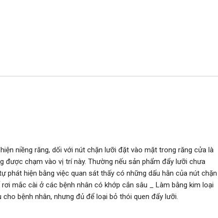
 hiện niềng răng, dối với nút chặn lưỡi đặt vào mặt trong răng cửa là
ông được chạm vào vị trí này. Thường nếu sản phẩm đẩy lưỡi chưa
ự phát hiện bằng việc quan sát thấy có những dấu hằn của nút chặn
ế rơi mắc cài ở các bệnh nhân có khớp cắn sâu _ Làm bằng kim loại
 cho bệnh nhân, nhưng đủ để loại bỏ thói quen đẩy lưỡi.