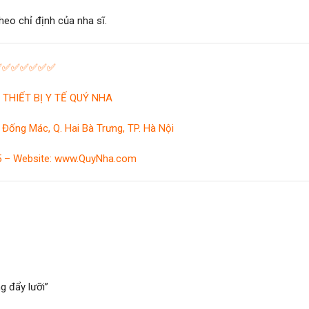
eo chỉ định của nha sĩ.
✅✅✅✅✅✅✅
THIẾT BỊ Y TẾ QUÝ NHA
 Đống Mác, Q. Hai Bà Trưng, TP. Hà Nội
25 – Website: www.QuyNha.com
g đẩy lưỡi”