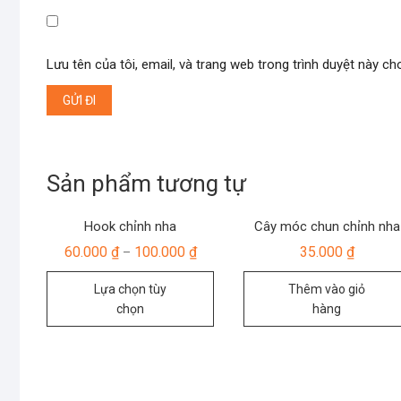
Lưu tên của tôi, email, và trang web trong trình duyệt này cho 
Sản phẩm tương tự
Hook chỉnh nha
Cây móc chun chỉnh nha
60.000
₫
100.000
₫
35.000
₫
–
Sản
Lựa chọn tùy
Thêm vào giỏ
phẩm
chọn
hàng
này
có
nhiều
biến