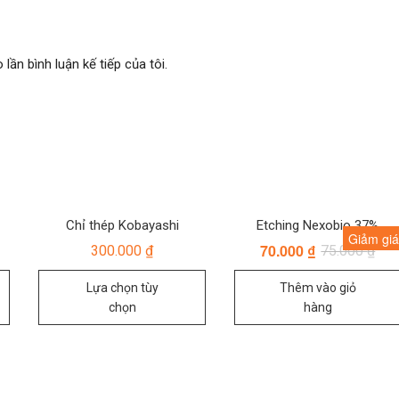
lần bình luận kế tiếp của tôi.
Chỉ thép Kobayashi
Etching Nexobio 37%
Giảm giá
70.000
₫
Giá
Giá
300.000
₫
75.000
₫
gốc
hiện
Sản
là:
tại
Lựa chọn tùy
Thêm vào giỏ
75.0
là:
phẩm
70.0
chọn
hàng
này
có
nhiều
biến