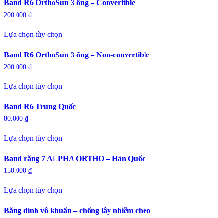
có
chọn
Band R6 OrthoSun 3 ống – Convertible
nhiều
có
200.000
₫
biến
thể
Sản
thể.
được
Lựa chọn tùy chọn
phẩm
Các
chọn
này
tùy
trên
có
chọn
trang
Band R6 OrthoSun 3 ống – Non-convertible
nhiều
có
sản
200.000
₫
biến
thể
phẩm
Sản
thể.
được
Lựa chọn tùy chọn
phẩm
Các
chọn
này
tùy
trên
có
chọn
trang
Band R6 Trung Quốc
nhiều
có
sản
80.000
₫
biến
thể
phẩm
Sản
thể.
được
Lựa chọn tùy chọn
phẩm
Các
chọn
này
tùy
trên
có
chọn
trang
Band răng 7 ALPHA ORTHO – Hàn Quốc
nhiều
có
sản
150.000
₫
biến
thể
phẩm
Sản
thể.
được
Lựa chọn tùy chọn
phẩm
Các
chọn
này
tùy
trên
có
chọn
trang
Băng dính vô khuẩn – chống lây nhiễm chéo
nhiều
có
sản