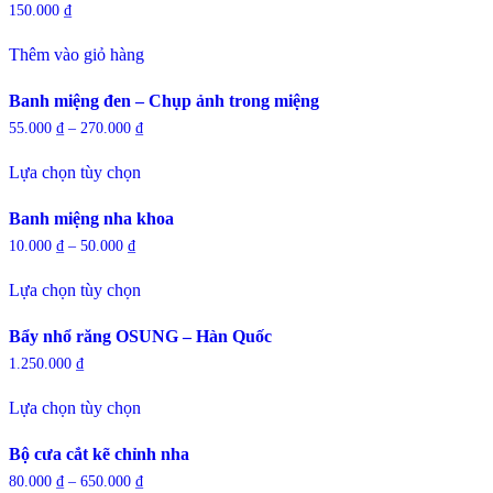
150.000
₫
biến
thể
phẩm
thể.
được
Thêm vào giỏ hàng
Các
chọn
tùy
trên
chọn
trang
Banh miệng đen – Chụp ảnh trong miệng
có
sản
55.000
₫
–
270.000
₫
thể
phẩm
Sản
được
Lựa chọn tùy chọn
phẩm
chọn
này
trên
có
trang
Banh miệng nha khoa
nhiều
sản
10.000
₫
–
50.000
₫
biến
phẩm
Sản
thể.
Lựa chọn tùy chọn
phẩm
Các
này
tùy
có
chọn
Bẩy nhổ răng OSUNG – Hàn Quốc
nhiều
có
1.250.000
₫
biến
thể
Sản
thể.
được
Lựa chọn tùy chọn
phẩm
Các
chọn
này
tùy
trên
có
chọn
trang
Bộ cưa cắt kẽ chỉnh nha
nhiều
có
sản
80.000
₫
–
650.000
₫
biến
thể
phẩm