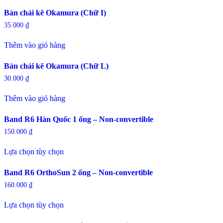
chọn
có
Bàn chải kẽ Okamura (Chữ I)
thể
35.000
₫
được
chọn
Thêm vào giỏ hàng
trên
trang
sản
Bàn chải kẽ Okamura (Chữ L)
phẩm
30.000
₫
Thêm vào giỏ hàng
Band R6 Hàn Quốc 1 ống – Non-convertible
150.000
₫
Sản
Lựa chọn tùy chọn
phẩm
này
có
Band R6 OrthoSun 2 ống – Non-convertible
nhiều
160.000
₫
biến
Sản
thể.
Lựa chọn tùy chọn
phẩm
Các
này
tùy