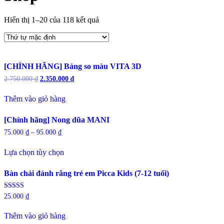
Hiển thị 1–20 của 118 kết quả
[CHÍNH HÃNG] Bảng so màu VITA 3D
Giá
Giá
2.750.000
₫
2.350.000
₫
gốc
hiện
là:
tại
Thêm vào giỏ hàng
2.750.000 ₫.
là:
2.350.000 ₫.
[Chính hãng] Nong dũa MANI
75.000
₫
–
95.000
₫
Sản
Lựa chọn tùy chọn
phẩm
này
có
Bàn chải đánh răng trẻ em Picca Kids (7-12 tuổi)
nhiều
biến
Được xếp
25.000
₫
thể.
hạng
Các
4.50
5 sao
tùy
Thêm vào giỏ hàng