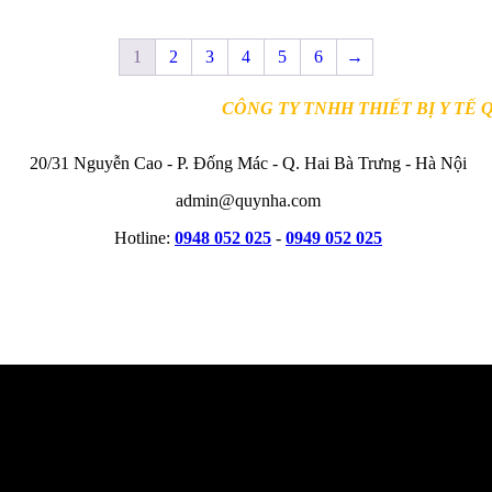
1
2
3
4
5
6
→
CÔNG TY TNHH THIẾT BỊ Y TẾ 
20/31 Nguyễn Cao - P. Đống Mác - Q. Hai Bà Trưng - Hà Nội
admin@quynha.com
Hotline:
0948 052 025
-
0949 052 025