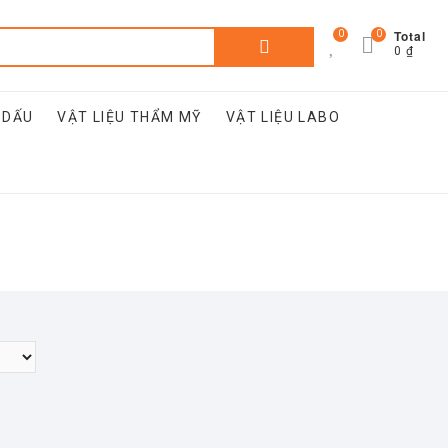
Total
0
0
Tìm
0 ₫
kiếm:
 DẤU
VẬT LIỆU THẨM MỸ
VẬT LIỆU LABO