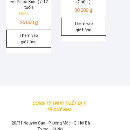
em Picca Kids (7-12
(Chữ L)
tuổi)
30.000
₫
Được xếp
25.000
₫
hạng
Thêm vào
4.50
giỏ hàng
5 sao
Thêm vào
giỏ hàng
CÔNG TY TNHH THIẾT BỊ Y
TẾ QUÝ NHA
20/31 Nguyễn Cao - P. Đống Mác - Q. Hai Bà
Trưng - Hà Nội